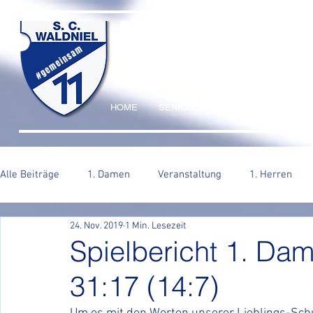
SC WALDNIEL HA
#gemeinsam
HOME
SENIOREN
JUGEND
VERE
Alle Beiträge
1. Damen
Veranstaltung
1. Herren
24. Nov. 2019
1 Min. Lesezeit
2. Herren
Spielbericht 1. Dam
31:17 (14:7)