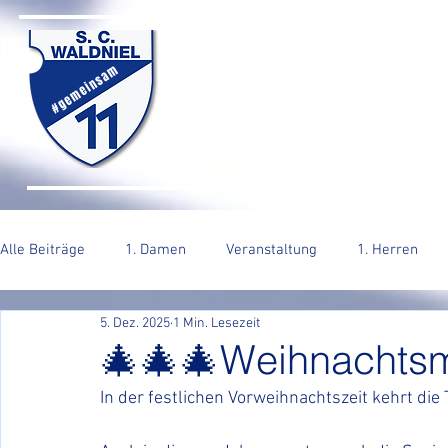
SC WALDNIEL HA
#gemeinsam
HOME
SENIOREN
JUGEND
VERE
Alle Beiträge
1. Damen
Veranstaltung
1. Herren
5. Dez. 2025
1 Min. Lesezeit
2. Herren
🎄🎄🎄Weihnachtsm
In der festlichen Vorweihnachtszeit kehrt die 