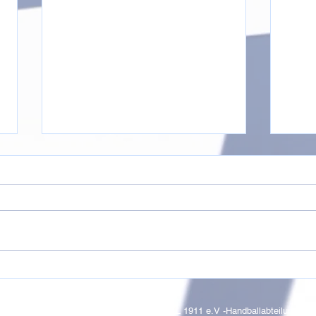
Wir suchen DICH
JUX
© 2017 by SC WALDNIEL 1911 e.V -Handballabteilung-