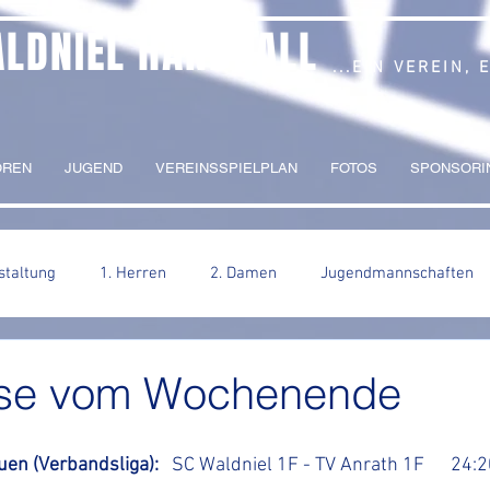
ALDNIEL HANDBALL
...EIN VEREIN,
OREN
JUGEND
VEREINSSPIELPLAN
FOTOS
SPONSORI
staltung
1. Herren
2. Damen
Jugendmannschaften
sse vom Wochenende
uen (Verbandsliga):   
SC Waldniel 1F - TV Anrath 1F      24: