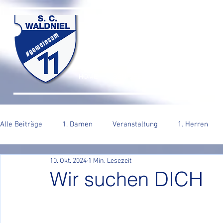
SC WALDNIEL HA
#gemeinsam
HOME
SENIOREN
JUGEND
VERE
Alle Beiträge
1. Damen
Veranstaltung
1. Herren
10. Okt. 2024
1 Min. Lesezeit
2. Herren
Wir suchen DICH