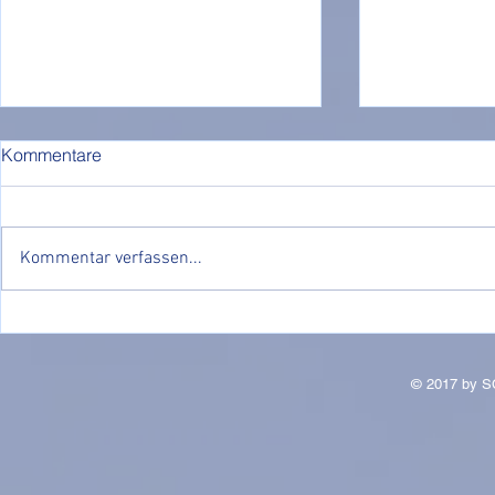
Kommentare
Kommentar verfassen...
JUXTURNIER 2024
Training Sen
Freitag
© 2017 by S