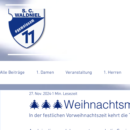
SC WALDNIEL HA
#gemeinsam
HOME
SENIOREN
JUGEND
VERE
Alle Beiträge
1. Damen
Veranstaltung
1. Herren
27. Nov. 2024
1 Min. Lesezeit
2. Herren
🎄🎄🎄Weihnachtsm
In der festlichen Vorweihnachtszeit kehrt die 