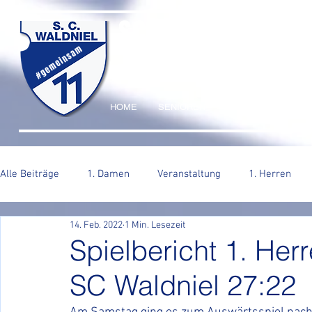
SC WALDNIEL HA
#gemeinsam
HOME
SENIOREN
JUGEND
VERE
Alle Beiträge
1. Damen
Veranstaltung
1. Herren
14. Feb. 2022
1 Min. Lesezeit
2. Herren
Spielbericht 1. Herr
SC Waldniel 27:22