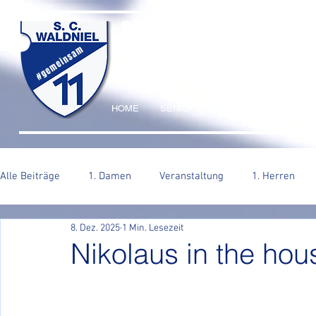
SC WALDNIEL HA
#gemeinsam
HOME
SENIOREN
JUGEND
VERE
Alle Beiträge
1. Damen
Veranstaltung
1. Herren
8. Dez. 2025
1 Min. Lesezeit
2. Herren
Nikolaus in the hou