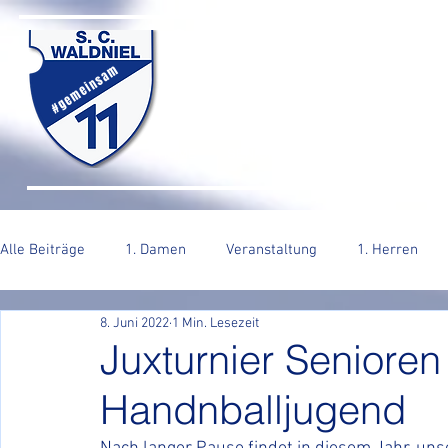
SC WALDNIEL HA
#gemeinsam
HOME
SENIOREN
JUGEND
VERE
Alle Beiträge
1. Damen
Veranstaltung
1. Herren
8. Juni 2022
1 Min. Lesezeit
2. Herren
Juxturnier Senioren
Handnballjugend