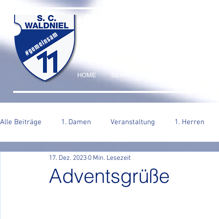
SC WALDNIEL HA
#gemeinsam
HOME
SENIOREN
JUGEND
VERE
Alle Beiträge
1. Damen
Veranstaltung
1. Herren
17. Dez. 2023
0 Min. Lesezeit
2. Herren
Adventsgrüße