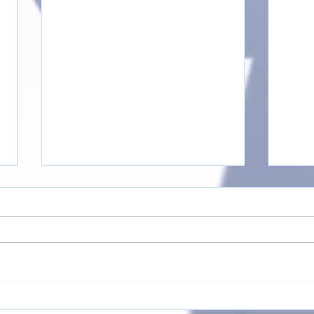
F- b
🏆🥇 Turniersieg der E-