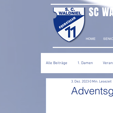
SC W
#gemeinsam
HOME
SENI
Alle Beiträge
1. Damen
Veran
3. Dez. 2023
0 Min. Lesezeit
2. Herren
Adventsg