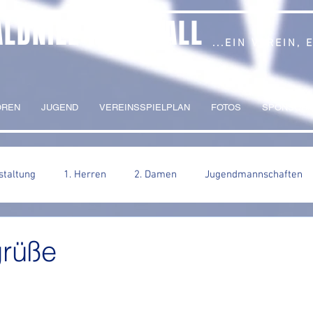
ALDNIEL HANDBALL
...EIN VEREIN,
OREN
JUGEND
VEREINSSPIELPLAN
FOTOS
SPONSORI
staltung
1. Herren
2. Damen
Jugendmannschaften
rüße