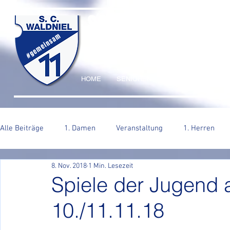
SC WALDNIEL HA
#gemeinsam
HOME
SENIOREN
JUGEND
VERE
Alle Beiträge
1. Damen
Veranstaltung
1. Herren
8. Nov. 2018
1 Min. Lesezeit
2. Herren
Spiele der Jugen
10./11.11.18