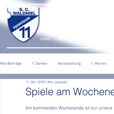
SC WALDNIEL HA
#gemeinsam
HOME
SENIOREN
JUGEND
VERE
Alle Beiträge
1. Damen
Veranstaltung
1. Herren
11. Okt. 2018
1 Min. Lesezeit
2. Herren
Spiele am Wochen
Am kommenden Wochenende ist nur unsere 1