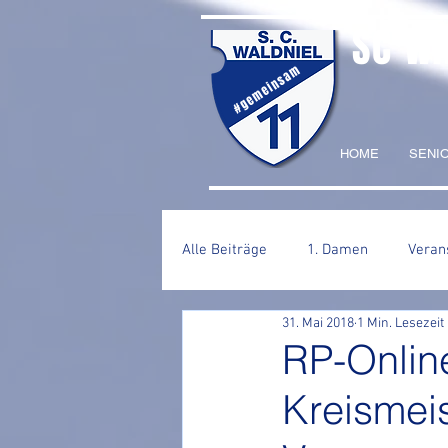
SC W
#gemeinsam
HOME
SENI
Alle Beiträge
1. Damen
Veran
31. Mai 2018
1 Min. Lesezeit
2. Herren
RP-Onlin
Kreismei