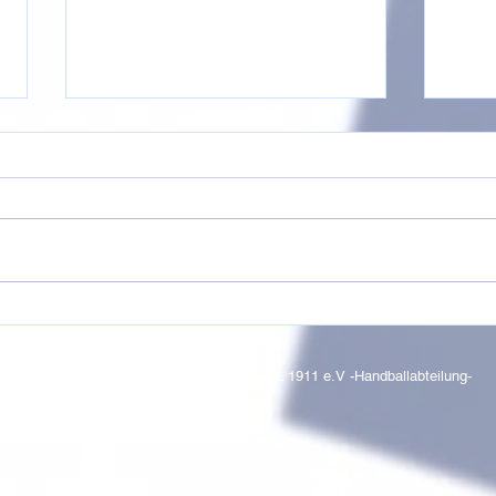
F- bis D-Jugend beim
Halb
Rasenturnier in Hetzerath
Oste
Zwis
© 2017 by SC WALDNIEL 1911 e.V -Handballabteilung-