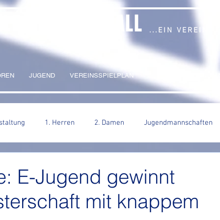
ALDNIEL HANDBALL
...EIN VEREIN,
OREN
JUGEND
VEREINSSPIELPLAN
FOTOS
SPONSORI
staltung
1. Herren
2. Damen
Jugendmannschaften
e: E-Jugend gewinnt
sterschaft mit knappem