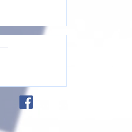
zeit beim Handball-
rcamp – Ein starkes
chenfazit
Impressum
Datenschutzerklärung