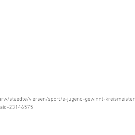
/nrw/staedte/viersen/sport/e-jugend-gewinnt-kreismeister
aid-23146575 