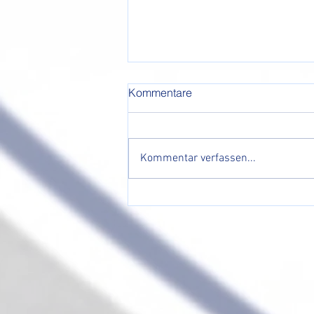
Kommentare
Kommentar verfassen...
🏆🥇 Turniersieg der E-
Jugend beim Sommerturnier
in Erkelenz 🥇🏆