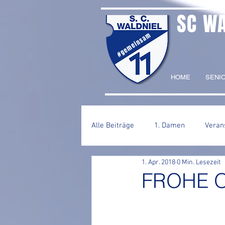
SC W
#gemeinsam
HOME
SENI
Alle Beiträge
1. Damen
Veran
1. Apr. 2018
0 Min. Lesezeit
2. Herren
FROHE 