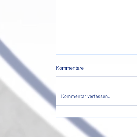
Kommentare
Kommentar verfassen...
Nachholtermin unseres
Handball-Ostercamps ein
voller Erfolg 🏐☀️