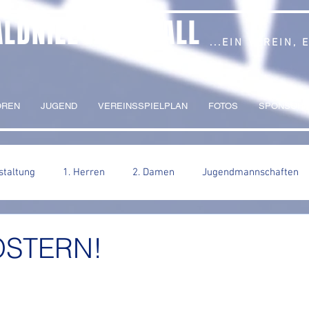
ALDNIEL HANDBALL
...EIN VEREIN,
OREN
JUGEND
VEREINSSPIELPLAN
FOTOS
SPONSORI
staltung
1. Herren
2. Damen
Jugendmannschaften
OSTERN!