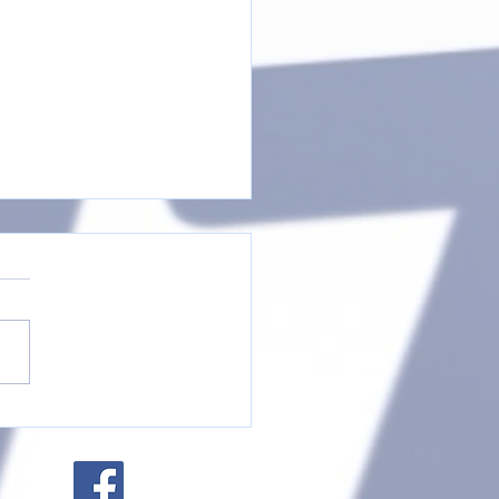
is D-Jugend beim
nturnier in Hetzerath
Impressum
Datenschutzerklärung