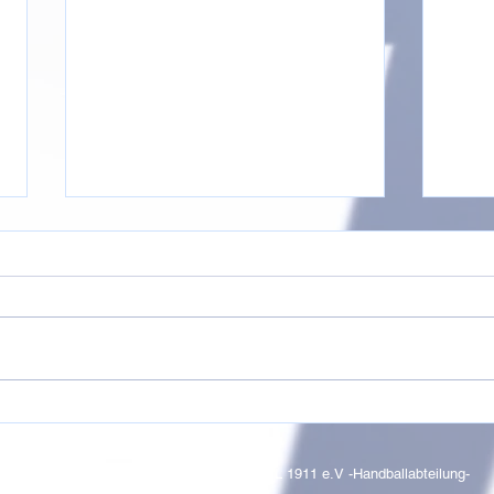
F- b
🏆🥇 Turniersieg der E-
Rase
Jugend beim Sommerturnier
in Erkelenz 🥇🏆
© 2017 by SC WALDNIEL 1911 e.V -Handballabteilung-