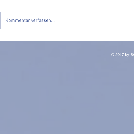
Kommentar verfassen...
JUXTURNIE
Erfolgreiche Saisoneröffnung
25/26
© 2017 by S