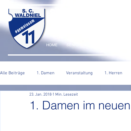
SC WALDNIEL HA
#gemeinsam
HOME
SENIOREN
JUGEND
VERE
Alle Beiträge
1. Damen
Veranstaltung
1. Herren
23. Jan. 2018
1 Min. Lesezeit
2. Herren
1. Damen im neuen 