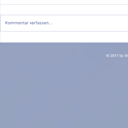
Kommentar verfassen...
JUXTURNIE
Erfolgreiche Saisoneröffnung
25/26
© 2017 by S