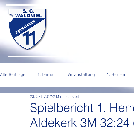
SC WALDNIEL HA
#gemeinsam
HOME
SENIOREN
JUGEND
VERE
Alle Beiträge
1. Damen
Veranstaltung
1. Herren
23. Okt. 2017
2 Min. Lesezeit
2. Herren
Spielbericht 1. Her
Aldekerk 3M 32:24 