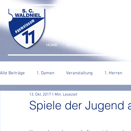
SC WALDNIEL HA
#gemeinsam
HOME
SENIOREN
JUGEND
VERE
Alle Beiträge
1. Damen
Veranstaltung
1. Herren
13. Okt. 2017
1 Min. Lesezeit
2. Herren
Spiele der Jugen