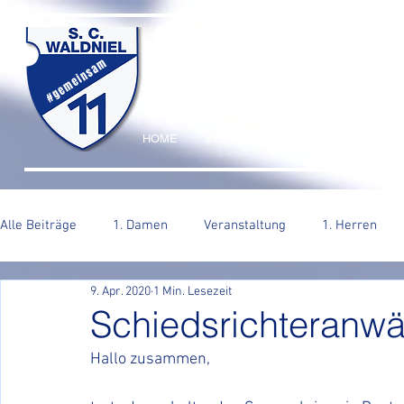
SC WALDNIEL HA
#gemeinsam
HOME
SENIOREN
JUGEND
VERE
Alle Beiträge
1. Damen
Veranstaltung
1. Herren
9. Apr. 2020
1 Min. Lesezeit
2. Herren
Schiedsrichteranwä
Hallo zusammen, 