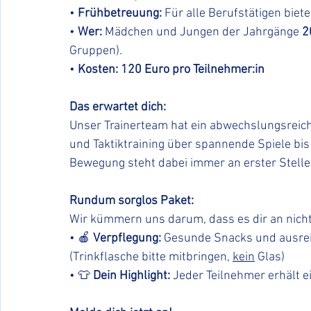
• 
Frühbetreuung:
 Für alle Berufstätigen biet
• 
Wer:
 Mädchen und Jungen der Jahrgänge 
2
Gruppen).
• 
Kosten: 120 Euro pro Teilnehmer:in
Das erwartet dich:
Unser Trainerteam hat ein abwechslungsreic
und Taktiktraining über spannende Spiele bi
Bewegung steht dabei immer an erster Stelle
Rundum sorglos Paket:
Wir kümmern uns darum, dass es dir an nichts
• 🍎 
Verpflegung:
 Gesunde Snacks und ausreic
(Trinkflasche bitte mitbringen, 
kein
 Glas)
• 👕 
Dein Highlight:
 Jeder Teilnehmer erhält e