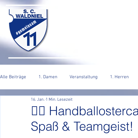
SC WALDNIEL HA
#gemeinsam
HOME
SENIOREN
JUGEND
VERE
Alle Beiträge
1. Damen
Veranstaltung
1. Herren
16. Jan.
1 Min. Lesezeit
2. Herren
🤾‍♂️ Handballoster
Spaß & Teamgeist!