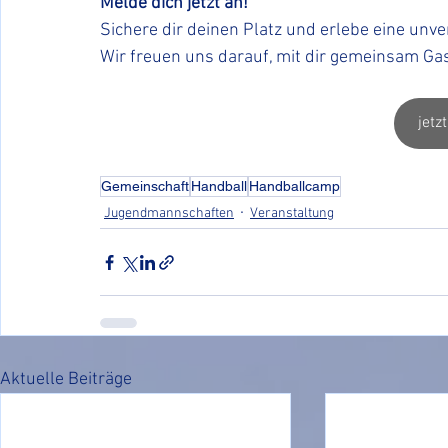
Melde dich jetzt an!
Sichere dir deinen Platz und erlebe eine unv
Wir freuen uns darauf, mit dir gemeinsam Ga
jetz
Gemeinschaft
Handball
Handballcamp
Jugendmannschaften
Veranstaltung
Aktuelle Beiträge